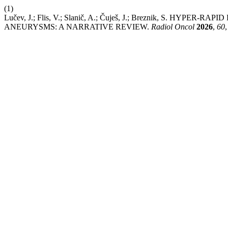
(1)
Lučev, J.; Flis, V.; Slanič, A.; Čuješ, J.; Breznik, S. 
ANEURYSMS: A NARRATIVE REVIEW.
Radiol Oncol
2026
,
60